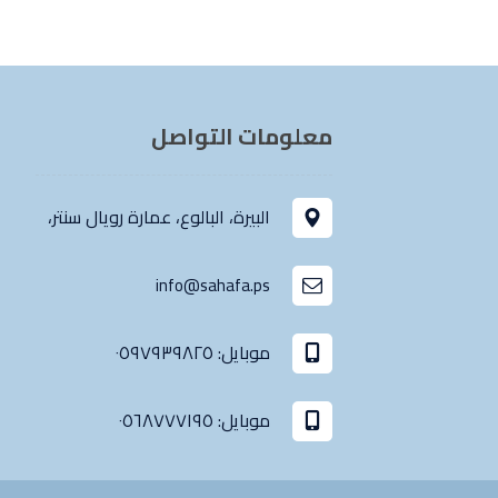
معلومات التواصل
البيرة، البالوع، عمارة رويال سنتر،
info@sahafa.ps
موبايل: ٠٥٩٧٩٣٩٨٢٥
موبايل: ٠٥٦٨٧٧٧١٩٥